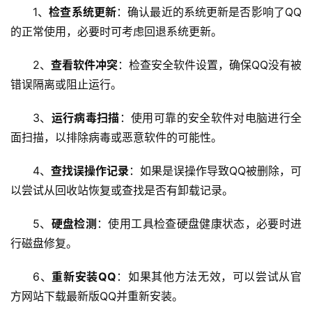
虚
1、
检查系统更新
：确认最近的系统更新是否影响了QQ
拟
的正常使用，必要时可考虑回退系统更新。
主
机
2、
查看软件冲突
：检查安全软件设置，确保QQ没有被
错误隔离或阻止运行。
技
术
3、
运行病毒扫描
：使用可靠的安全软件对电脑进行全
教
面扫描，以排除病毒或恶意软件的可能性。
程
4、
查找误操作记录
：如果是误操作导致QQ被删除，可
C
以尝试从回收站恢复或查找是否有卸载记录。
D
N
5、
硬盘检测
：使用工具检查硬盘健康状态，必要时进
服
行磁盘修复。
务
6、
重新安装QQ
：如果其他方法无效，可以尝试从官
网
方网站下载最新版QQ并重新安装。
站