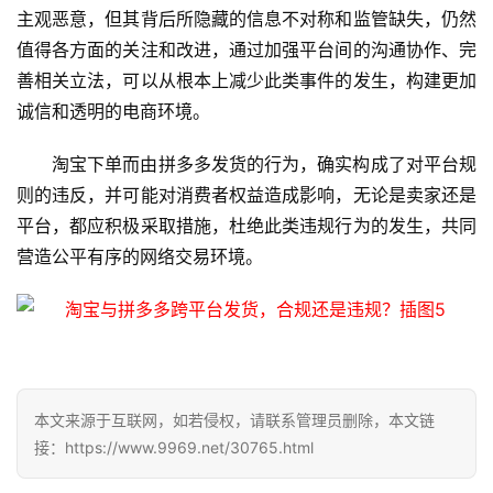
D
主观恶意，但其背后所隐藏的信息不对称和监管缺失，仍然
N
值得各方面的关注和改进，通过加强平台间的沟通协作、完
服
善相关立法，可以从根本上减少此类事件的发生，构建更加
务
诚信和透明的电商环境。
网
淘宝下单而由拼多多发货的行为，确实构成了对平台规
站
则的违反，并可能对消费者权益造成影响，无论是卖家还是
运
维
平台，都应积极采取措施，杜绝此类违规行为的发生，共同
营造公平有序的网络交易环境。
网
络
安
全
本文来源于互联网，如若侵权，请联系管理员删除，本文链
l
接：https://www.9969.net/30765.html
i
n