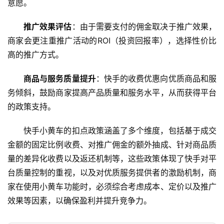
意愿。
维
推广效果评估
：由于需要支付的佣金取决于推广效果，
网
商家会更注重推广活动的ROI（投资回报率），选择性价比
络
高的推广方式。
安
全
商品与服务质量提升
：快手的收费优惠向优质商品和服
务倾斜，鼓励商家提高产品质量和服务水平，从而获得平台
l
的政策支持。
i
n
快手小黄车的扣点政策涵盖了多个维度，包括基于成交
u
金额的固定比例收费、对推广佣金的额外抽成、针对商品质
x
量的差异化收费以及返还机制等，这些政策体现了快手对平
运
维
台质量控制的重视，以及对优质服务提供者的激励机制，商
家在使用小黄车功能时，必须综合考虑成本、定价以及推广
效果等因素，以确保盈利并提升竞争力。