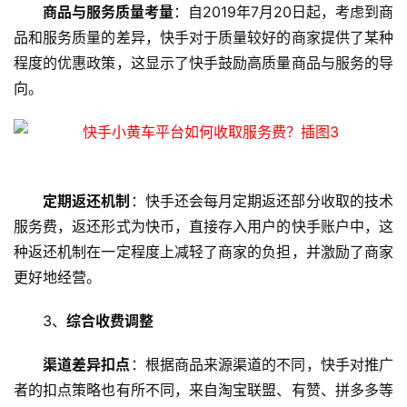
商品与服务质量考量
：自2019年7月20日起，考虑到商
品和服务质量的差异，快手对于质量较好的商家提供了某种
程度的优惠政策，这显示了快手鼓励高质量商品与服务的导
向。
定期返还机制
：快手还会每月定期返还部分收取的技术
首
服务费，返还形式为快币，直接存入用户的快手账户中，这
页
种返还机制在一定程度上减轻了商家的负担，并激励了商家
更好地经营。
云
服
3、
综合收费调整
务
器
渠道差异扣点
：根据商品来源渠道的不同，快手对推广
者的扣点策略也有所不同，来自淘宝联盟、有赞、拼多多等
虚