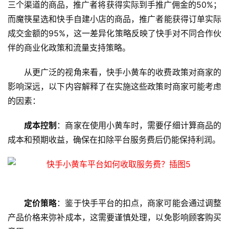
三个渠道的商品，推广者将获得实际到手推广佣金的50%；
拟
而魔筷星选和快手自建小店的商品，推广者能获得订单实际
主
机
成交金额的95%，这一差异化策略反映了快手对不同合作伙
伴的商业化政策和流量支持策略。
技
术
从更广泛的视角来看，快手小黄车的收费政策对商家的
教
影响深远，以下内容解释了在实施这些政策时商家可能考虑
程
的因素：
C
成本控制
：商家在使用小黄车时，需要仔细计算商品的
D
成本和预期收益，确保在扣除平台服务费后仍能保持利润。
N
服
务
网
定价策略
：鉴于快手平台的扣点，商家可能会通过调整
站
产品价格来弥补成本，这需要谨慎处理，以免影响顾客购买
运