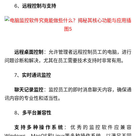
6、
远程控制与支持
网
站
运
维
网
远程桌面控制
：允许管理者远程控制员工的电脑，进行
络
问题诊断和解决，尤其在员工需要技术支持时非常有用。
安
全
7、
实时通讯监控
l
聊天记录监控
：监控员工的即时消息聊天内容，确保通
i
讯内容的专业性和适当性。
n
u
8、
多平台兼容性
x
运
支持多种操作系统
：优秀的监控软件应兼容
维
Windows、MacOS和Linux等多种操作系统，以满足不同