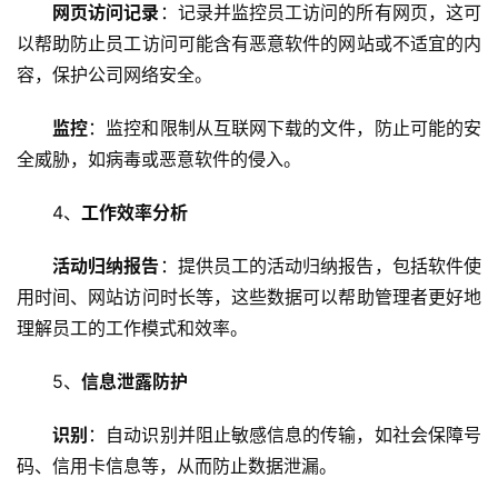
网页访问记录
：记录并监控员工访问的所有网页，这可
器
以帮助防止员工访问可能含有恶意软件的网站或不适宜的内
容，保护公司网络安全。
虚
拟
监控
：监控和限制从互联网下载的文件，防止可能的安
主
机
全威胁，如病毒或恶意软件的侵入。
4、
工作效率分析
技
术
活动归纳报告
：提供员工的活动归纳报告，包括软件使
教
用时间、网站访问时长等，这些数据可以帮助管理者更好地
程
理解员工的工作模式和效率。
C
5、
信息泄露防护
D
N
识别
：自动识别并阻止敏感信息的传输，如社会保障号
服
码、信用卡信息等，从而防止数据泄漏。
务