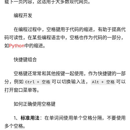
载下一页内容，这适用于大多数现代网页。
编程开发
首
页
在编程过程中，空格键用于代码的缩进，有助于提高代
码可读性，在某些编程语言中，空格也作为代码的一部分，
云
如
Python
中的缩进。
服
务
快捷键组合
器
空格键还常常和其他按键一起使用，作为快捷键的一部
虚
分，例如
可以切换输入法，
可以
Ctrl + 空格
Alt + 空格
拟
打开窗口菜单等。
主
机
如何正确使用空格键
技
1、
标准用法
：在单词间使用单个空格分隔，不要使用
术
多个空格。
教