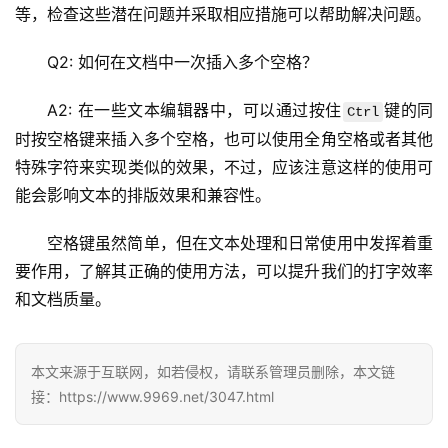
等，检查这些潜在问题并采取相应措施可以帮助解决问题。
l
i
Q2: 如何在文档中一次插入多个空格？
n
u
A2: 在一些文本编辑器中，可以通过按住
键的同
Ctrl
x
时按空格键来插入多个空格，也可以使用全角空格或者其他
运
特殊字符来实现类似的效果，不过，应该注意这样的使用可
维
能会影响文本的排版效果和兼容性。
空格键虽然简单，但在文本处理和日常使用中发挥着重
要作用，了解其正确的使用方法，可以提升我们的打字效率
和文档质量。
本文来源于互联网，如若侵权，请联系管理员删除，本文链
接：https://www.9969.net/3047.html