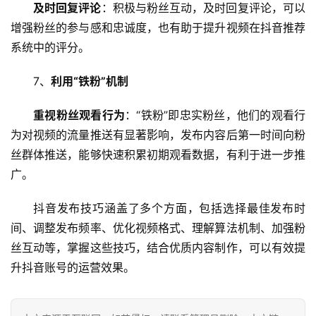
维
及时回复评论
：积极与粉丝互动，及时回复评论，可以
增强粉丝的参与感和忠诚度，也有助于提升视频在抖音推荐
网
系统中的评分。
络
安
7、
利用“铁粉”机制
全
重视粉丝观看行为
：“铁粉”即忠实粉丝，他们的观看行
为对视频的流量推送有显著影响，发布内容后第一时间向粉
l
i
丝群体推送，能够快速积累初期观看数据，有利于进一步推
n
广。
u
x
抖音发布技巧
涵盖了多个方面，包括选择最佳发布时
运
间、调整发布频率、优化视频格式、理解算法机制、加强粉
维
丝互动等，掌握这些技巧，结合优质内容制作，可以有效提
升抖音账号的运营效果。