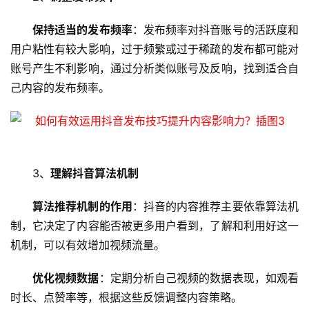
保持适当的发布频率
：发布频率对抖音账号的活跃度和
用户粘性有较大影响，过于频繁或过于稀疏的发布都可能对
账号产生不利影响，通过分析类似账号及反响，找到适合自
己内容的发布频率。
首
页
3、
理解抖音算法机制
算法推荐机制的作用
：抖音的内容推荐主要依靠算法机
云
服
制，它决定了内容能否被更多用户看到，了解和利用好这一
务
机制，可以有效增加视频流量。
器
优化视频数据
：定期分析自己视频的数据表现，如观看
虚
时长、点赞率等，根据这些反馈调整内容策略。