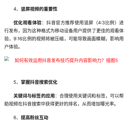
拟
主
4、
竖屏视频的重要性
机
优化观看体验
：抖音官方推荐使用竖屏（4:3比例）进
行发布，因为这种格式为移动设备用户提供了更佳的观看体
技
术
验，9:16比例的视频将被压缩，可能导致画面模糊，影响用
教
户体验。
程
C
D
N
5、
掌握抖音搜索优化
服
务
关键词与标签的应用
：合理使用关键词和标签，可以帮
助视频在抖音搜索中获得更好的排名，从而增加曝光率。
网
站
6、
提高粉丝互动
运