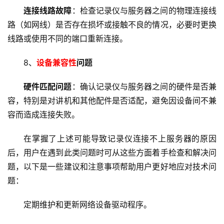
连接线路故障
：检查记录仪与服务器之间的物理连接线
技
术
路（如网线）是否存在损坏或接触不良的情况，必要时更换
教
线路或使用不同的端口重新连接。
程
8、
设备兼容性
问题
C
硬件匹配问题
：确认记录仪与服务器之间的硬件是否兼
D
N
容，特别是对讲机和其他配件是否适配，避免因设备间不兼
服
容而造成连接失败。
务
在掌握了上述可能导致记录仪连接不上服务器的原因
网
后，用户在遇到此类问题时可从这些方面着手检查和解决问
站
题，以下是一些建议和注意事项帮助用户更好地应对技术问
运
题：
维
定期维护和更新网络设备驱动程序。
网