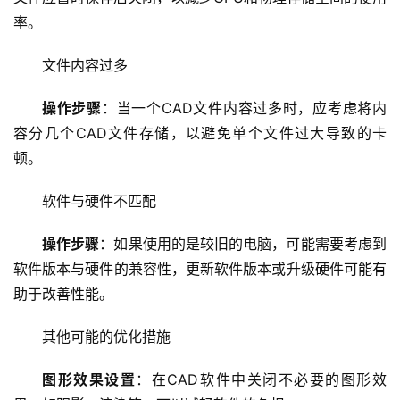
页
率。
云
文件内容过多
服
务
操作步骤
：当一个CAD文件内容过多时，应考虑将内
器
容分几个CAD文件存储，以避免单个文件过大导致的卡
顿。
虚
拟
软件与硬件不匹配
主
机
操作步骤
：如果使用的是较旧的电脑，可能需要考虑到
软件版本与硬件的兼容性，更新软件版本或升级硬件可能有
技
助于改善性能。
术
教
其他可能的优化措施
程
图形效果设置
：在CAD软件中关闭不必要的图形效
C