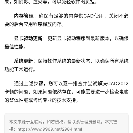
果，如阴影、渲染等，可以减轻软件的负担。
D
N
内存管理
：确保有足够的内存供CAD使用，关闭不必
服
要的后台应用程序释放内存。
务
显卡驱动更新
：更新显卡驱动程序到最新版本，以确保
网
最佳性能。
站
运
系统更新
：保持操作系统的最新状态，以确保所有系统
维
功能正常运行。
网
通过上述步骤，您可以逐一排查并尝试解决CAD2012
络
卡顿的问题，如果问题依然存在，可能需要进一步检查电脑
安
的整体性能或咨询专业的技术支持。
全
l
本文来源于互联网，如若侵权，请联系管理员删除，本文链
i
接：https://www.9969.net/2984.html