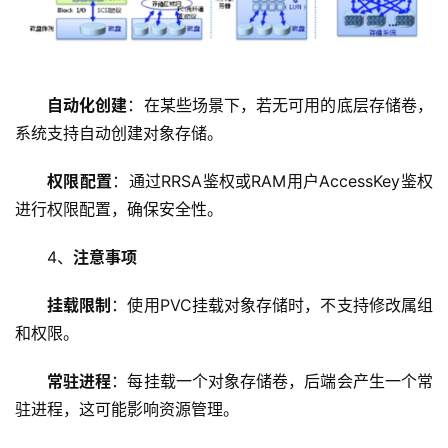
主
机
技
自动化创建
：在某些场景下，若无可用的底层存储卷，
术
系统支持自动创建对象存储。
教
程
权限配置
：通过RRSA鉴权或RAM用户AccessKey鉴权
进行权限配置，确保安全性。
C
D
4、
注意事项
N
服
挂载限制
：使用PVC挂载对象存储时，不支持修改属组
务
和权限。
网
常驻进程
：每挂载一个对象存储卷，后端会产生一个常
站
驻进程，这可能影响资源管理。
运
维