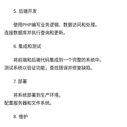
教
5. 后端开发
程
使用PHP编写业务逻辑、数据访问和处理。
C
连接数据库并执行查询和更新。
D
N
6. 集成和测试
服
务
将前端和后端代码集成到一个完整的系统中。
测试系统以验证功能，查找错误并修复缺陷。
网
站
7. 部署
运
维
将系统部署到生产环境。
配置服务器和文件系统。
网
络
8. 维护
安
全