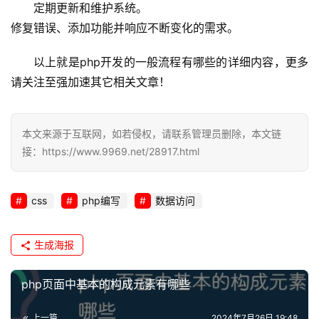
定期更新和维护系统。
修复错误、添加功能并响应不断变化的需求。
l
i
以上就是php开发的一般流程有哪些的详细内容，更多
n
请关注至强加速其它相关文章！
u
x
运
本文来源于互联网，如若侵权，请联系管理员删除，本文链
维
接：https://www.9969.net/28917.html
css
php编写
数据访问
生成海报
php页面中基本的构成元素有哪些
上一篇
2024年7月26日 19:48