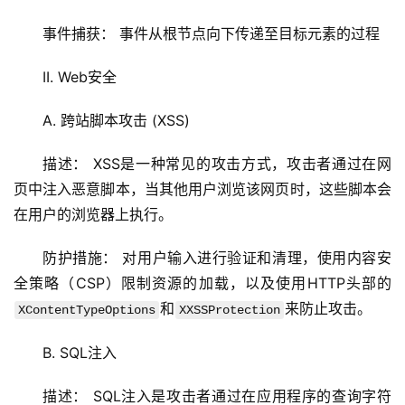
技
术
事件捕获： 事件从根节点向下传递至目标元素的过程
教
程
II. Web安全
A. 跨站脚本攻击 (XSS)
C
D
描述： XSS是一种常见的攻击方式，攻击者通过在网
N
页中注入恶意脚本，当其他用户浏览该网页时，这些脚本会
服
务
在用户的浏览器上执行。
防护措施： 对用户输入进行验证和清理，使用内容安
网
全策略（CSP）限制资源的加载，以及使用HTTP头部的
站
运
和
来防止攻击。
XContentTypeOptions
XXSSProtection
维
B. SQL注入
网
描述： SQL注入是攻击者通过在应用程序的查询字符
络