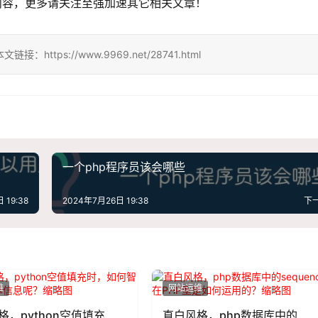
内容，更多请关注至强加速其它相关文章！
ps://www.9969.net/28741.html
一个php程序员该会哪些
 19:38
2024年7月26日 19:38
下
维
网站运维
格，python空值填充
直白风格，php数据库中的