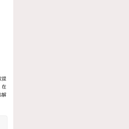
仅提
，在
S解