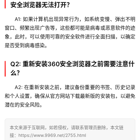
安全浏览器无法打开？
网
A1: 如果计算机出现异常行为，如系统变慢、弹出不明
络
窗口、频繁出现广告等，这些都可能是病毒或恶意软件的迹
安
象，此时，可以使用可靠的安全软件进行全面扫描，以确定
全
是否受到病毒感染。
l
i
Q2: 重新安装360安全浏览器之前需要注意什
n
么？
u
x
A2: 在重新安装之前，建议备份重要的书签、历史记录
运
和个人设置，确保从官方网站下载最新版的安装包，以避免
维
潜在的安全风险。
本文来源于互联网，如若侵权，请联系管理员删除，本文链
接：https://www.9969.net/2755.html