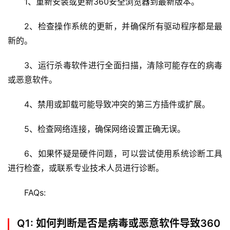
1、重新安装或更新360安全浏览器到最新版本。
主
机
2、检查操作系统的更新，并确保所有驱动程序都是最
新的。
技
术
3、运行杀毒软件进行全面扫描，清除可能存在的病毒
教
或恶意软件。
程
4、禁用或卸载可能导致冲突的第三方插件或扩展。
C
D
5、检查网络连接，确保网络设置正确无误。
N
服
6、如果怀疑是硬件问题，可以尝试使用系统诊断工具
务
进行检查，或联系专业技术人员进行诊断。
网
FAQs:
站
运
Q1: 如何判断是否是病毒或恶意软件导致360
维