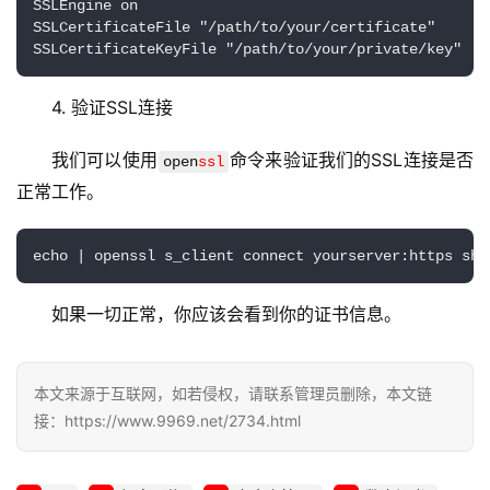
SSLEngine on

N
SSLCertificateFile "/path/to/your/certificate"

服
务
4. 验证SSL连接
网
站
我们可以使用
命令来验证我们的SSL连接是否
open
ssl
运
正常工作。
维
网
络
如果一切正常，你应该会看到你的证书信息。
安
全
本文来源于互联网，如若侵权，请联系管理员删除，本文链
l
接：https://www.9969.net/2734.html
i
n
u