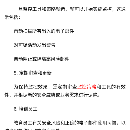
术
一旦监控工具和策略就绪，就可以开始实施监控，这通
教
常包括：
程
自动扫描所有出入的电子邮件
C
D
对可疑活动发出警告
N
服
自动阻止或隔离高风险邮件
务
5. 定期审查和更新
网
站
为保持监控效果，需定期审查
监控策略
和工具的有效
运
性，并根据新的安全威胁或业务需求进行调整。
维
6. 培训员工
网
教育员工有关安全风险和正确的电子邮件使用习惯，以
络