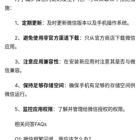
C
施：
D
N
1、
定期更新
：及时更新微信版本以及手机操作系统。
服
务
2、
避免使用非官方渠道下载
：只从官方商店下载微信
应用。
网
站
3、
注意应用兼容性
：在安装新应用时注意其是否与微
运
信兼容。
维
4、
保持足够存储空间
：确保手机有足够的存储空间供
网
微信运行。
络
安
5、
监控应用权限
：了解并管理给微信授权的权限。
全
相关问答FAQs
l
i
Q1: 微信频繁闪退，我应该怎么办？