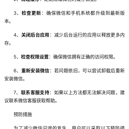
首
页
3、
检查更新
：确保微信和手机系统都升级到最新版
本。
云
服
4、
关闭后台应用
：减少后台运行的应用以释放更多内
务
存。
器
5、
检查权限设置
：确保微信拥有正确的访问权限。
虚
拟
6、
重新安装微信
：若问题依旧，可以尝试卸载后重新
主
安装微信。
机
7、
联系客服支持
：如果以上方法都无法解决问题，建
技
议联系微信客服获取帮助。
术
教
预防措施
程
为了减少微信闪退的发生，用户可以采取以下预防措