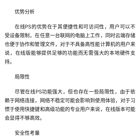
优势分析
首
页
在线PS的优势在于其便捷性和可访问性，用户可以不
受设备限制，在任意一台联网的电脑上工作，同时云端存储
云
也便于协作和管理文件，对于不具备高性能计算机的用户来
服
说，在线版能够提供足够的功能而无需强大的本地硬件支
务
持。
器
局限性
虚
拟
尽管在线PS功能强大，但也存在一些局限性，由于依
主
赖于网络连接，网络不稳定可能会影响到使用体验，对于习
机
惯于使用快捷键和高级功能的专业用户来说，在线版本可能
会显得不够高效。
技
术
安全性考量
教