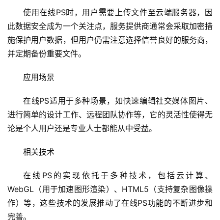
程
使用在线PS时，用户需要上传文件至云端服务器，因
此数据安全成为一个关注点，服务提供商通常会采取加密措
C
施保护用户数据，但用户仍需注意选择信誉良好的服务商，
D
并定期备份重要文件。
N
服
应用场景
务
在线PS适用于多种场景，如快速编辑社交媒体图片、
网
进行简单的设计工作、远程团队协作等，它的灵活性使得无
站
论是个人用户还是专业人士都能从中受益。
运
维
相关技术
网
在线PS的实现依托于多种技术，包括云计算、
络
WebGL（用于加速图形渲染）、HTML5（支持复杂图像操
安
作）等，这些技术的发展推动了在线PS功能的不断进步和
全
完善。