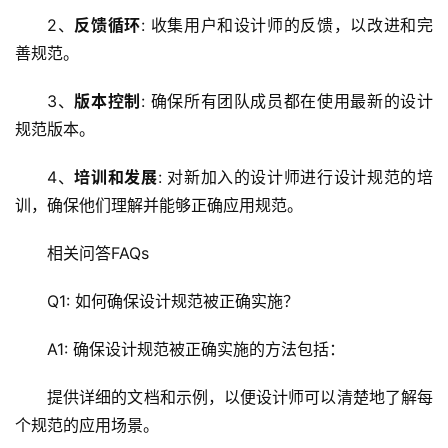
教
2、
反馈循环
: 收集用户和设计师的反馈，以改进和完
程
善规范。
C
3、
版本控制
: 确保所有团队成员都在使用最新的设计
D
规范版本。
N
服
4、
培训和发展
: 对新加入的设计师进行设计规范的培
务
训，确保他们理解并能够正确应用规范。
网
相关问答FAQs
站
运
Q1: 如何确保设计规范被正确实施？
维
A1: 确保设计规范被正确实施的方法包括：
网
提供详细的文档和示例，以便设计师可以清楚地了解每
络
安
个规范的应用场景。