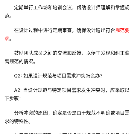
全
定期举行工作坊和培训会议，帮助设计师理解和掌握规
范。
l
i
在设计过程中进行定期审查，确保设计输出符合
规范要
n
u
求
。
x
运
鼓励团队成员之间的交流和反馈，以便于发现和纠正偏
维
离规范的情况。
Q2: 如果设计规范与项目需求冲突怎么办？
A2: 当设计规范与特定项目需求发生冲突时，应采取以
下步骤：
分析冲突的原因，确定是否是由于规范不明确或项目需
求的特殊性。