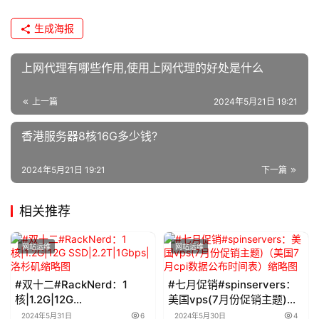
生成海报
上网代理有哪些作用,使用上网代理的好处是什么
上一篇
2024年5月21日 19:21
香港服务器8核16G多少钱?
2024年5月21日 19:21
下一篇
相关推荐
网站运维
网站运维
#双十二#RackNerd：1
#七月促销#spinservers：
核|1.2G|12G
美国vps(7月份促销主题)
SSD|2.2T|1Gbps|洛杉矶
（美国7月cpi数据公布时间
2024年5月31日
6
2024年5月30日
4