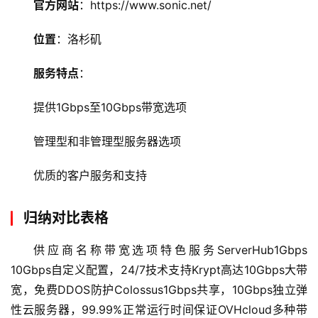
官方网站
：https://www.sonic.net/
l
位置
：洛杉矶
i
n
服务特点
：
u
x
提供1Gbps至10Gbps带宽选项
运
维
管理型和非管理型服务器选项
优质的客户服务和支持
归纳对比表格
供应商名称带宽选项特色服务ServerHub1Gbps 
10Gbps自定义配置，24/7技术支持Krypt高达10Gbps大带
宽，免费DDOS防护Colossus1Gbps共享，10Gbps独立弹
性云服务器，99.99%正常运行时间保证OVHcloud多种带