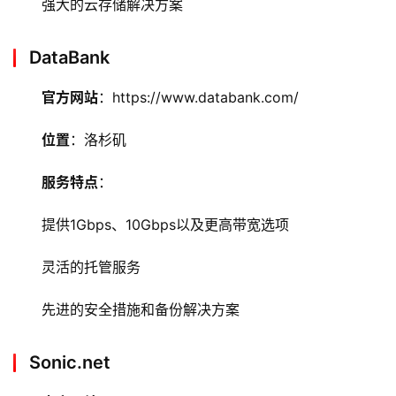
强大的云存储解决方案
教
程
DataBank
C
官方网站
：https://www.databank.com/
D
N
位置
：洛杉矶
服
务
服务特点
：
网
提供1Gbps、10Gbps以及更高带宽选项
站
运
灵活的托管服务
维
先进的安全措施和备份解决方案
网
络
Sonic.net
安
全