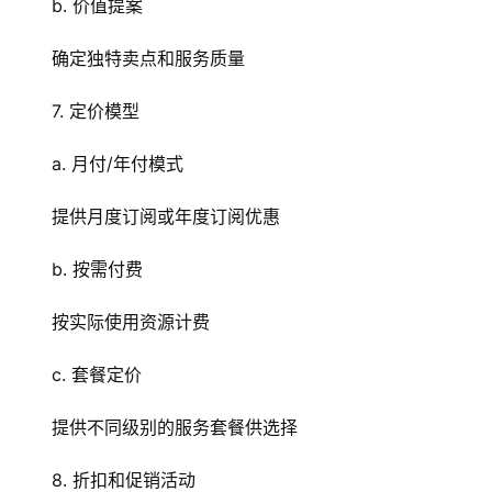
b. 价值提案
安
全
确定独特卖点和服务质量
l
7. 定价模型
i
n
a. 月付/年付模式
u
x
提供月度订阅或年度订阅优惠
运
维
b. 按需付费
按实际使用资源计费
c. 套餐定价
提供不同级别的服务套餐供选择
8. 折扣和促销活动