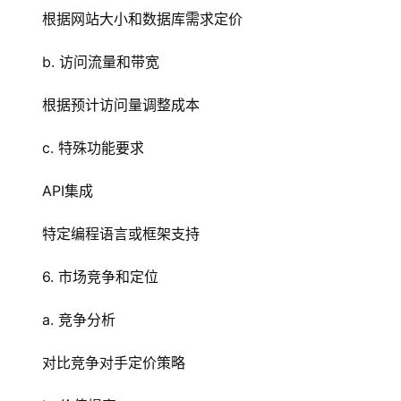
技
根据网站大小和数据库需求定价
术
教
b. 访问流量和带宽
程
根据预计访问量调整成本
C
c. 特殊功能要求
D
N
API集成
服
务
特定编程语言或框架支持
网
6. 市场竞争和定位
站
运
a. 竞争分析
维
对比竞争对手定价策略
网
络