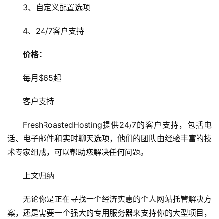
3、自定义配置选项
网
站
4、24/7客户支持
运
维
价格：
网
每月$65起
络
安
客户支持
全
FreshRoastedHosting提供24/7的客户支持，包括电
l
话、电子邮件和实时聊天选项，他们的团队由经验丰富的技
i
术专家组成，可以帮助您解决任何问题。
n
u
上文归纳
x
运
无论你是正在寻找一个经济实惠的个人网站托管解决方
维
案，还是需要一个强大的专用服务器来支持你的大型项目，