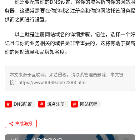
务
你需要配置你的DNS设置，将你的域名指向你的网站服
务器，这通常需要在你的域名注册商和你的网站托管服务提
网
供商之间进行设置。
站
运
以上就是注册网站域名的详细步骤，记住，选择一个好
维
记且与你的业务相关的域名是非常重要的，这将有助于提高
你的网站流量和品牌知名度。
网
络
安
本文来源于互联网，如若侵权，请联系管理员删除，本文链
全
接：https://www.9969.net/2398.html
l
i
DNS配置
域名注册
网站搭建
n
u
生成海报
x
运