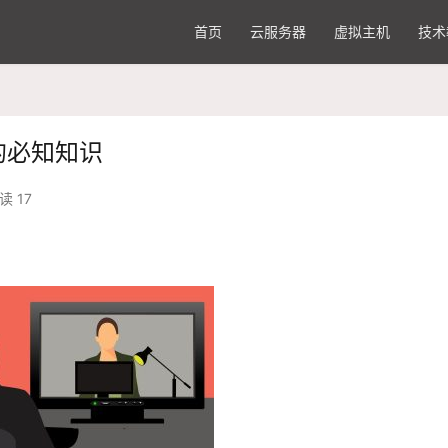
首页
云服务器
虚拟主机
技术
o的必知知识
读 17