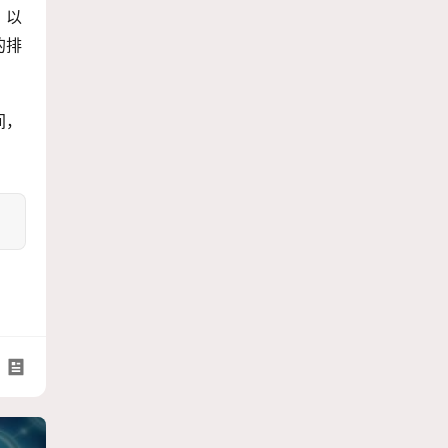
，以
的排
间，