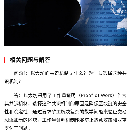
网
络
安
全
l
i
n
u
相关问题与解答
x
运
问题1：以太坊的共识机制是什么？为什么选择这种共
维
识机制？
答：以太坊采用了工作量证明（Proof of Work）作为
其共识机制，选择这种共识机制的原因是确保区块链的安全
性和稳定性，通过要求矿工解决复杂的数学问题来验证交易
和添加新的区块，工作量证明机制能够防止恶意攻击和双重
支付等问题。