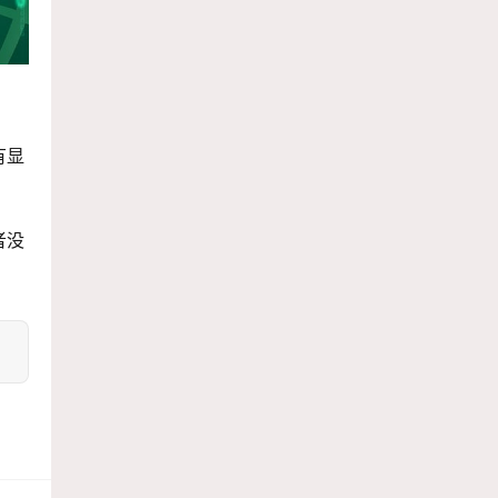
有显
者没