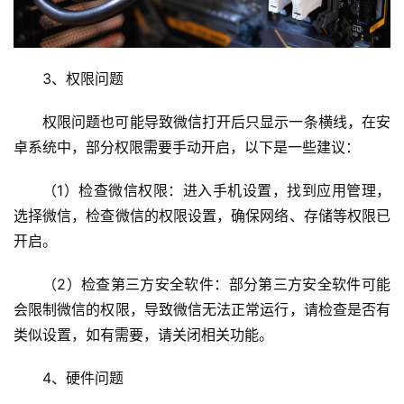
技
术
教
程
3、权限问题
C
权限问题也可能导致微信打开后只显示一条横线，在安
D
卓系统中，部分权限需要手动开启，以下是一些建议：
N
服
（1）检查微信权限：进入手机设置，找到应用管理，
务
选择微信，检查微信的权限设置，确保网络、存储等权限已
开启。
网
站
（2）检查第三方安全软件：部分第三方安全软件可能
运
会限制微信的权限，导致微信无法正常运行，请检查是否有
维
类似设置，如有需要，请关闭相关功能。
网
4、硬件问题
络