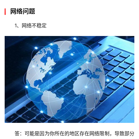
网络问题
首
1、网络不稳定
页
云
服
务
器
虚
拟
主
机
技
术
答：可能是因为你所在的地区存在网络限制，导致部分