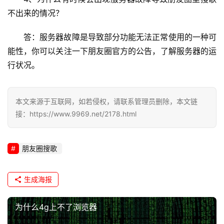
不出来的情况？
l
i
答：服务器故障是导致部分功能无法正常使用的一种可
n
能性，你可以关注一下朋友圈官方的公告，了解服务器的运
u
行状况。
x
运
维
本文来源于互联网，如若侵权，请联系管理员删除，本文链
接：https://www.9969.net/2178.html
朋友圈搜歌
生成海报
为什么4g上不了浏览器