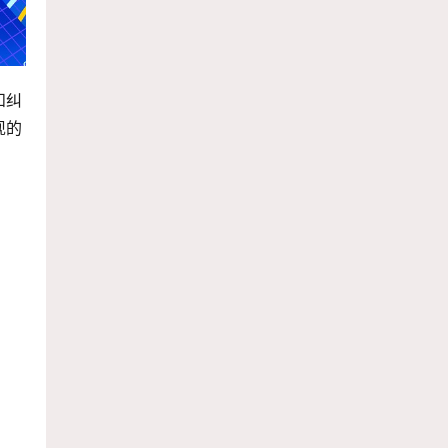
和纠
现的