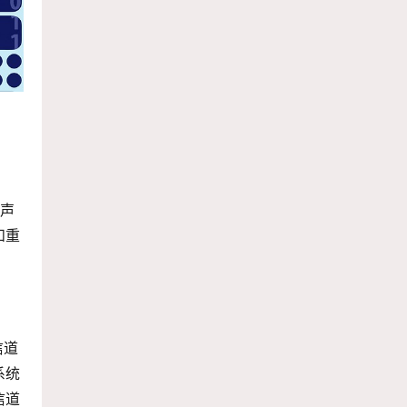
噪声
和重
信道
系统
信道