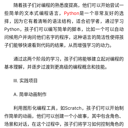
随着孩子们对编程的熟悉度提高，他们可以开始尝试一
云
些简单的文本式编程语言，
Python
是一个非常友好的选
服
务
择，因为它有着清晰的语法结构，适合初学者，通过学习
器
Python，孩子们可以编写简单的脚本，比如一个可以自动
问候用户并询问他们名字的程序，这种语言的简洁性使得孩
虚
子们能够快速看到代码的结果，从而增强学习的动力。
拟
主
通过这两个阶段的学习，孩子们将能够建立起对编程的
机
基本理解，并逐步过渡到更高级的编程概念和技能。
技
III. 实践项目
术
教
A. 简单动画制作
程
利用图形化编程工具，如Scratch，孩子们可以开始制
作简单的动画，他们可以创建一个小故事，其中包含角色、
C
D
场景和对话，在这个过程中，孩子们将学习如何控制角色的