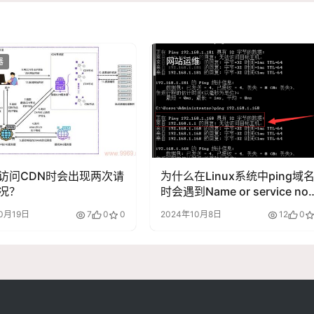
器
网站运维
访问CDN时会出现两次请
为什么在Linux系统中ping域
况？
时会遇到Name or service not
known的错误提示？
0月19日
7
0
0
2024年10月8日
12
0