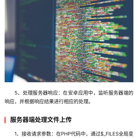
技
术
教
程
C
D
N
服
务
网
5、处理服务器响应：在安卓应用中，监听服务器端的
站
响应，并根据响应结果进行相应的处理。
运
维
服务器端处理文件上传
网
1、接收请求参数：在PHP代码中，通过$_FILES全局变
络