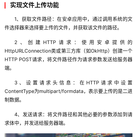
实现文件上传功能
1、获取文件路径：在安卓应用中，通过调用系统的文
件选择器来选择要上传的文件，并获取该文件的路径。
首
2、创建HTTP请求：使用安卓提供的
页
HttpURLConnection类或第三方库（如OkHttp）创建一个
HTTP POST请求，将文件路径作为请求参数发送给服务器
云
端。
服
务
3、设置请求头信息：在HTTP请求中设置
器
ContentType为multipart/formdata，表示要上传的是二进
制数据。
虚
拟
4、发送请求：将文件路径和其他必要的参数添加到请
主
机
求体中，并发送给服务器端。