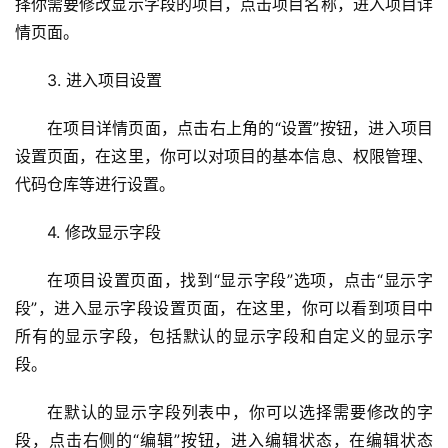
择你需要修改显示字段的项目，点击项目名称，进入项目详
情页面。
3. 进入项目设置
在项目详情页面，点击右上角的“设置”按钮，进入项目
设置页面，在这里，你可以对项目的基本信息、权限管理、
代码仓库等进行设置。
4. 修改显示字段
在项目设置页面，找到“显示字段”选项，点击“显示字
段”，进入显示字段设置页面，在这里，你可以看到项目中
所有的显示字段，包括默认的显示字段和自定义的显示字
段。
在默认的显示字段列表中，你可以选择需要修改的字
段，点击右侧的“编辑”按钮，进入编辑状态，在编辑状态