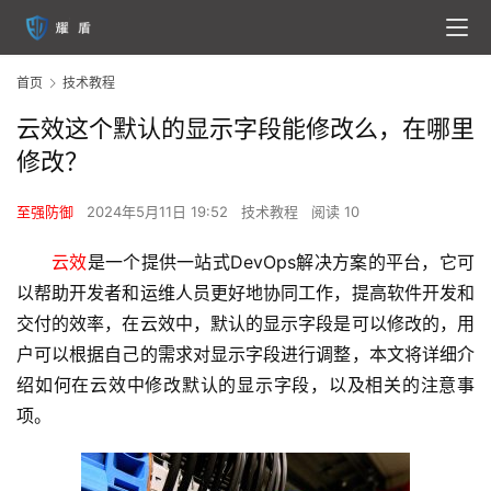
首页
技术教程
云效这个默认的显示字段能修改么，在哪里
修改？
至强防御
2024年5月11日 19:52
技术教程
阅读 10
云效
是一个提供一站式DevOps解决方案的平台，它可
以帮助开发者和运维人员更好地协同工作，提高软件开发和
交付的效率，在云效中，默认的显示字段是可以修改的，用
户可以根据自己的需求对显示字段进行调整，本文将详细介
绍如何在云效中修改默认的显示字段，以及相关的注意事
项。