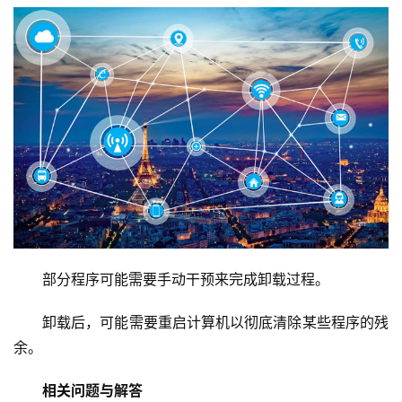
l
i
n
u
x
运
维
部分程序可能需要手动干预来完成卸载过程。
卸载后，可能需要重启计算机以彻底清除某些程序的残
余。
相关问题与解答