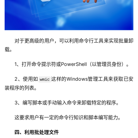
首
页
对于更高级的用户，可以利用命令行工具来实现批量卸
云
载。
服
务
1、打开命令提示符或PowerShell（以管理员身份）。
器
2、使用如
这样的Windows管理工具来获取已安
wmic
虚
装程序的列表。
拟
主
3、编写脚本或手动输入命令来卸载特定的程序。
机
这要求用户有一定的命令行知识和脚本编写能力。
技
四、利用批处理文件
术