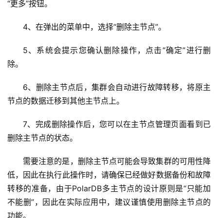
“更多”按钮。
N
服
4、在弹出的菜单中，选择“删除主节点”。
务
5、系统会提示您确认删除操作，点击“确定”进行删
网
除。
站
运
6、删除主节点后，集群会自动进行故障转移，将原主
维
节点的数据迁移到其他主节点上。
网
7、完成删除操作后，您可以在主节点管理页面看到已
络
删除主节点的状态。
安
全
需要注意的是，删除主节点可能会导致集群的可用性降
低，因此在执行此操作时，请确保已经做好数据备份和故障
l
转移的准备，由于PolarDB多主节点的设计原则是“只能加
i
不能删”，因此在实际应用中，建议谨慎使用删除主节点的
n
功能。
u