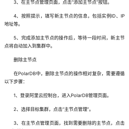
3、在主节点管理页面，点击“添加主节点”按钮。
云
4、按照提示，填写新主节点的信息，包括实例ID、IP
服
地址等。
务
器
5、完成添加主节点的操作后，等待一段时间，新主节
点将自动加入到集群中。
虚
拟
删除主节点
主
机
在PolarDB中，删除主节点的操作相对复杂，需要遵循
以下步骤：
技
术
1、登录阿里云控制台，进入PolarDB管理页面。
教
程
2、选择目标集群，点击“主节点管理”。
C
3、在主节点管理页面，找到需要删除的主节点，点击
D