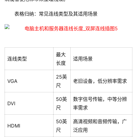
表格归纳：常见连线类型及其适用场景
首
页
云
服
最大
务
连线类型
适用场景
长度
器
25英
VGA
老旧设备，低分辨率需求
虚
尺
拟
主
50英
数字信号传输，中等分辨
机
DVI
尺
率需求
技
50英
高清视频和音频传输，广
HDMI
术
尺
泛应用
教