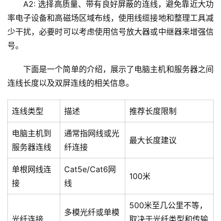
A2: 选择高质量、带有良好屏蔽的连线，避免靠近大功
l
率电子设备和高磁场区域布线，使用线缆接地和整理工具减
i
少干扰，必要时可以考虑使用信号放大器或中继器来增强信
n
号。
u
x
下面是一个简单的介绍，展示了电脑主机和服务器之间
运
连线长度以及双屏连线的相关信息。
维
连线类型
描述
推荐长度限制
电脑主机到
通常指网线或光
最大长度建议
服务器连线
纤连接
单根网线连
Cat5e/Cat6网
100米
接
线
500米至几公里不等，
多模光纤或单模
光纤连接
取决于光纤类型和传输