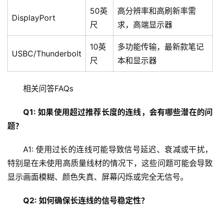
程
50英
高分辨率和高刷新率需
DisplayPort
尺
求，高端显示器
C
10英
多功能传输，最新款笔记
D
USBC/Thunderbolt
N
尺
本和显示器
服
务
相关问答FAQs
网
Q1: 如果使用超过推荐长度的连线，会有哪些潜在的问
站
题？
运
维
A1: 使用过长的连线可能导致信号延迟、衰减或干扰，
特别是在未使用高质量线材的情况下，这些问题可能会导致
网
显示画面模糊、颜色失真、屏幕闪烁或完全无信号。
络
安
Q2: 如何确保长连线的信号稳定性？
全